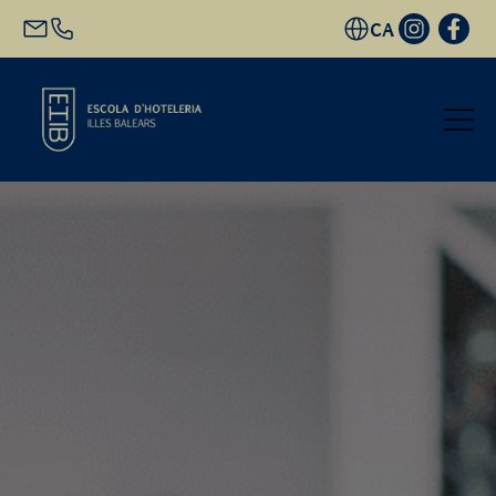
CA
Inici
Oferta acadèmica
Futur alumnat
EHIB i Empresa
Coneix-nos