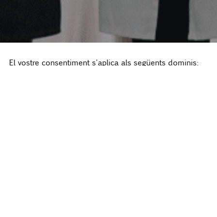
El vostre consentiment s'aplica als següents dominis:
www.ehib.rwdesarrollos.es.
Si vols revisar les teves opcions de consentiment, pots
fer-ho amb el següent botó:
Ajustar el meu
consentiment