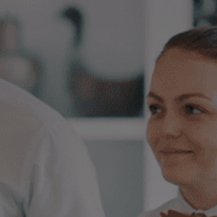
Contacte
UIB
Login
CA