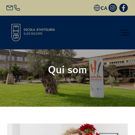
CA
Inici
Qui som
Oferta acadèmica
Futur alumnat
EHIB i Empresa
Coneix-nos