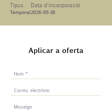
Tipus
Data d'incorporació
Contacte
Temporal
2026-05-18
UIB
Login
Aplicar a oferta
CA