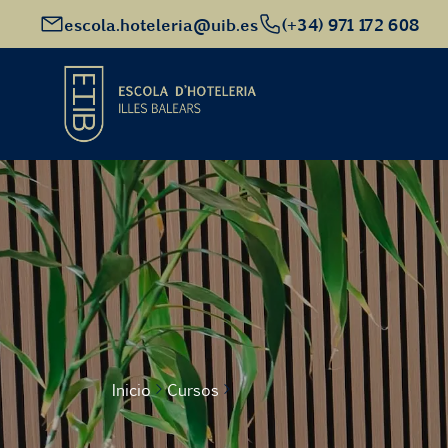
escola.hoteleria@uib.es
(+34) 971 172 608
Inicio
Oferta académica
Futuro alumnado
EHIB y Empresa
Inicio
Cursos
Conócenos