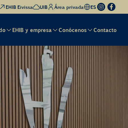
EHIB Eivissa
UIB
Área privada
ES
do
EHIB y empresa
Conócenos
Contacto