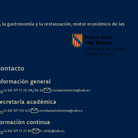
a, la gastronomía y la restauración, motor económico de las
ontacto
nformación general
/
(+34) 971 17 26 08
26 26
escola.hoteleria@uib.es
ecretaría académica
(+34) 971 172 472
secretaria.hoteleria@uib.es
ormación continua
(+34) 971 17 27 80
fc-ehib@uib.es