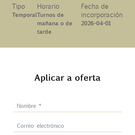
Tipo
Horario
Fecha de
Contacto
incorporación
Temporal
Turnos de
mañana o de
2026-04-01
Uib
tarde
Login
ES
Aplicar a oferta