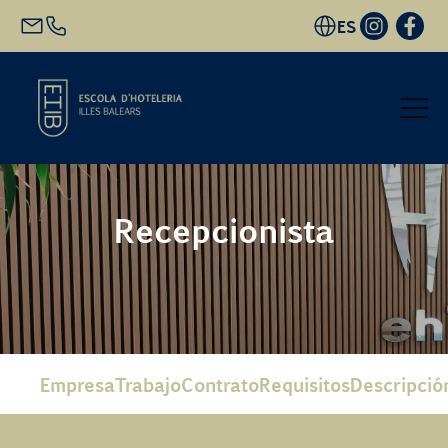
ES
Inicio
Recepcionista
Oferta académica
Futuro alumnado
EHIB y Empresa
Empresa
Trabajo
Contrato
Requisitos
Descripció
Conócenos