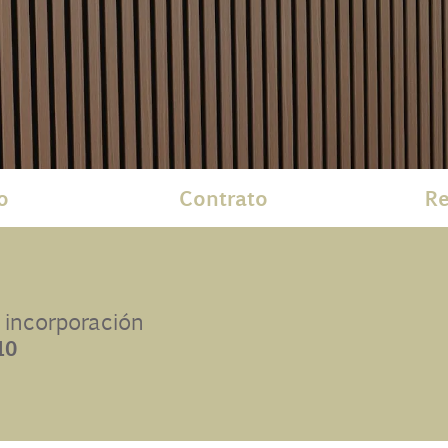
o
Contrato
Re
 incorporación
10