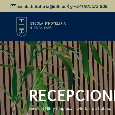
escola.hoteleria@uib.es
(+34) 971 172 608
Inicio
Oferta académica
Futuro alumnado
RECEPCION
EHIB y Empresa
Inicio
EHIB y Empresa
Ofertas de trabajo
Conócenos