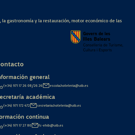
a, la gastronomía y la restauración, motor económico de las
ontacto
nformación general
/
(+34) 971 17 26 08
26 26
escola.hoteleria@uib.es
ecretaría académica
(+34) 971 172 472
secretaria.hoteleria@uib.es
ormación continua
(+34) 971 17 27 80
fc-ehib@uib.es