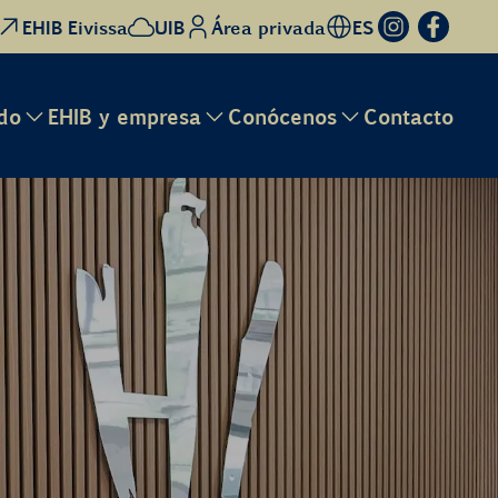
EHIB Eivissa
UIB
Área privada
ES
do
EHIB y empresa
Conócenos
Contacto