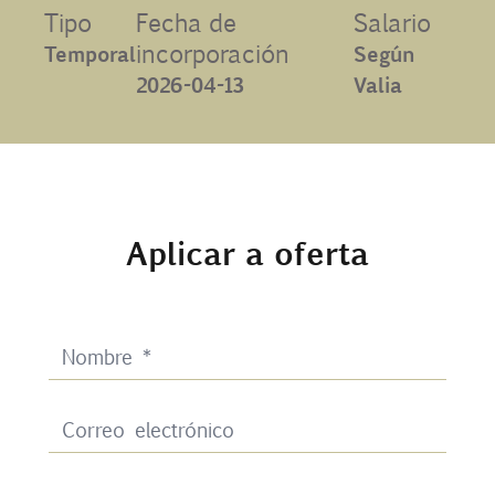
Tipo
Fecha de
Salario
Contacto
incorporación
Temporal
Según
2026-04-13
Valia
Uib
Login
Aplicar a oferta
ES