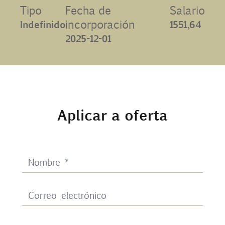
Tipo
Fecha de
Salario
Contacto
incorporación
Indefinido
1551,64
2025-12-01
Uib
Login
Aplicar a oferta
ES