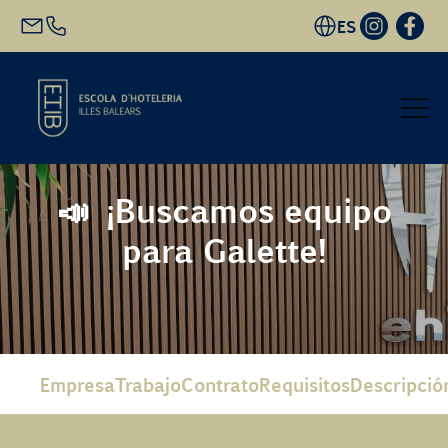
ES
Inicio
📣 ¡Buscamos equipo
para Galette!
Oferta académica
Futuro alumnado
EHIB y Empresa
Empresa
Trabajo
Contrato
Requisitos
Descripció
Conócenos