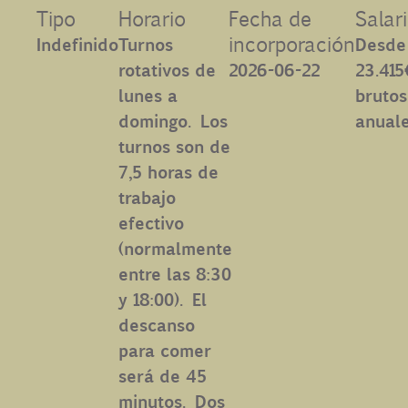
Tipo
Horario
Fecha de
Salar
Contacto
incorporación
Indefinido
Turnos
Desde
rotativos de
2026-06-22
23.415
Uib
lunes a
brutos
domingo. Los
anuale
turnos son de
Login
7,5 horas de
trabajo
ES
efectivo
(normalmente
entre las 8:30
y 18:00). El
descanso
para comer
será de 45
minutos. Dos