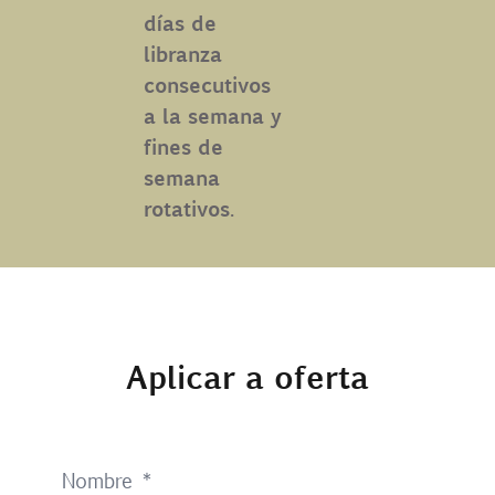
días de
libranza
consecutivos
a la semana y
fines de
semana
rotativos.
Aplicar a oferta