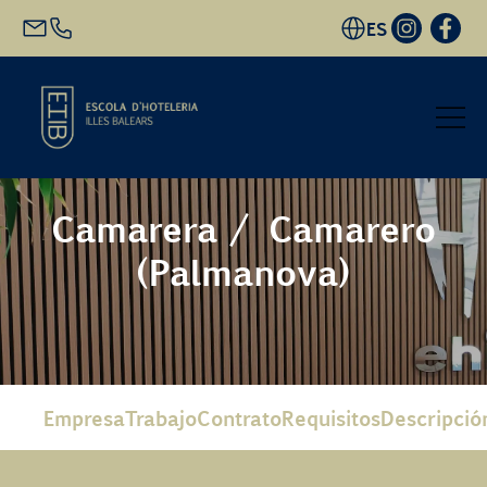
ES
Inicio
Camarera / Camarero
(Palmanova)
Oferta académica
Futuro alumnado
EHIB y Empresa
Empresa
Trabajo
Contrato
Requisitos
Descripció
Conócenos