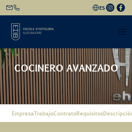
ES
Inicio
COCINERO AVANZADO
Oferta académica
Futuro alumnado
EHIB y Empresa
Empresa
Trabajo
Contrato
Requisitos
Descripció
Conócenos