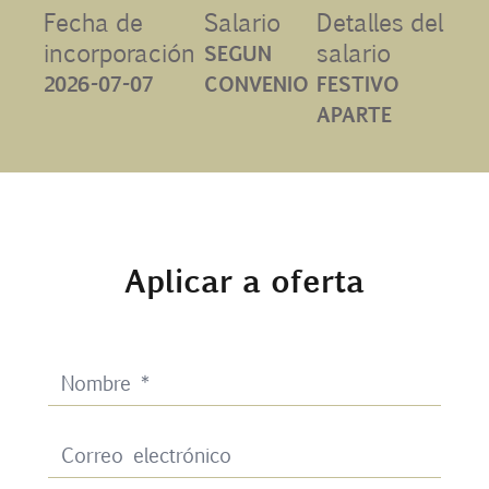
Fecha de
Salario
Detalles del
Contacto
incorporación
salario
SEGUN
2026-07-07
CONVENIO
FESTIVO
Uib
APARTE
Login
ES
Aplicar a oferta