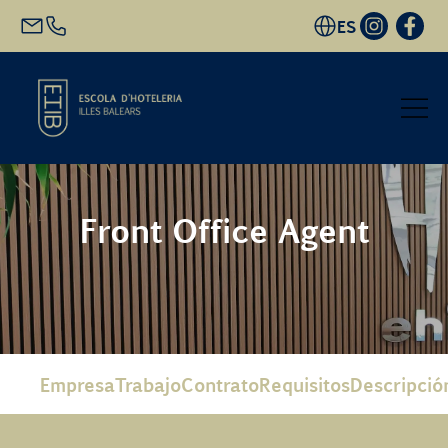
ES
Inicio
Front Office Agent
Oferta académica
Futuro alumnado
EHIB y Empresa
Empresa
Trabajo
Contrato
Requisitos
Descripció
Conócenos