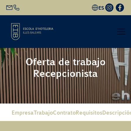
ES
Inicio
Oferta de trabajo
Recepcionista
Oferta académica
Futuro alumnado
EHIB y Empresa
Empresa
Trabajo
Contrato
Requisitos
Descripció
Conócenos