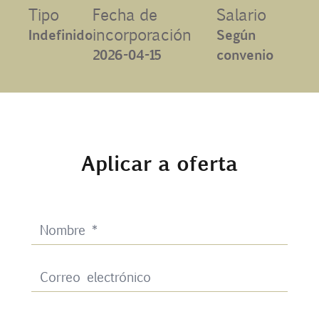
Tipo
Fecha de
Salario
Contacto
incorporación
Indefinido
Según
2026-04-15
convenio
Uib
Login
Aplicar a oferta
ES