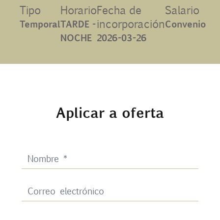
Tipo
Horario
Fecha de
Salario
Contacto
incorporación
Temporal
TARDE -
Convenio
NOCHE
2026-03-26
Uib
Login
Aplicar a oferta
ES