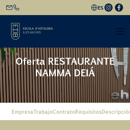
ES
Inicio
Oferta RESTAURANTE
NAMMA DEIÁ
Oferta académica
Futuro alumnado
EHIB y Empresa
Empresa
Trabajo
Contrato
Requisitos
Descripció
Conócenos