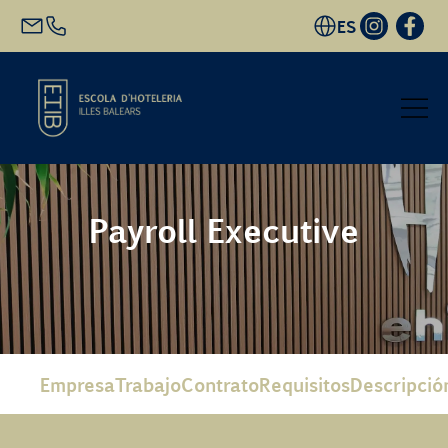
ES
Inicio
Payroll Executive
Oferta académica
Futuro alumnado
EHIB y Empresa
Empresa
Trabajo
Contrato
Requisitos
Descripció
Conócenos