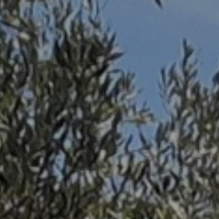
Contacto
Uib
Login
ES