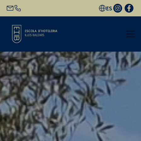
ES
Inicio
Oferta académica
Futuro alumnado
EHIB y Empresa
Conócenos