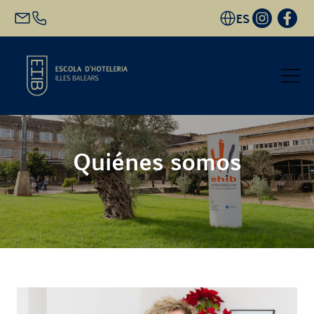
ES
Inicio
Quiénes somos
Oferta académica
Futuro alumnado
EHIB y Empresa
Conócenos