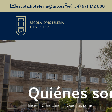
escola.hoteleria@uib.es
(+34) 971 172 608
Inicio
Oferta académica
Futuro alumnado
Quiénes s
EHIB y Empresa
Inicio
Conócenos
Quiénes somos
Conócenos