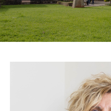
Contacto
Uib
Login
ES