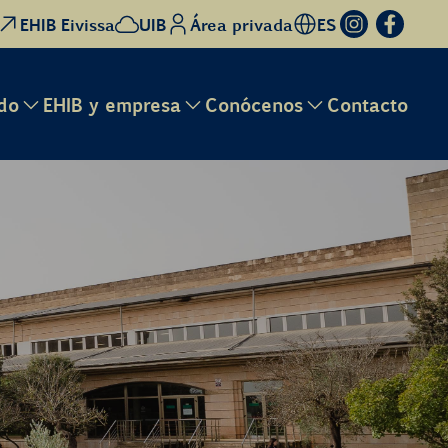
EHIB Eivissa
UIB
Área privada
ES
do
EHIB y empresa
Conócenos
Contacto