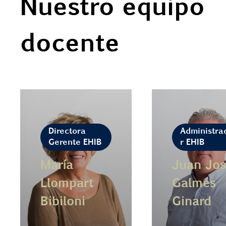
Nuestro equipo
docente
Directora
Administra
Gerente EHIB
r EHIB
María
Juan Jos
Llompart
Galmés
Bibiloni
Ginard