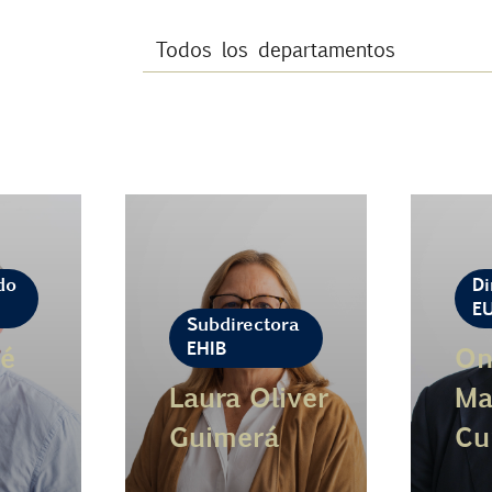
do
Di
E
Subdirectora
EHIB
é
On
Laura Oliver
Ma
Guimerá
Cu