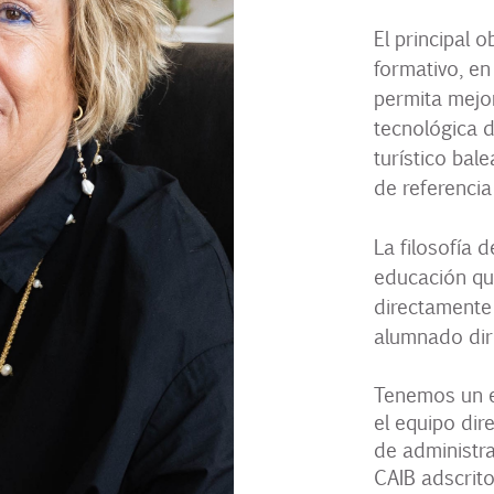
El principal 
formativo, en
permita mejor
tecnológica 
turístico bal
de referencia
La filosofía 
educación que
directamente 
alumnado diri
Tenemos un e
el equipo dir
de administra
CAIB adscrito