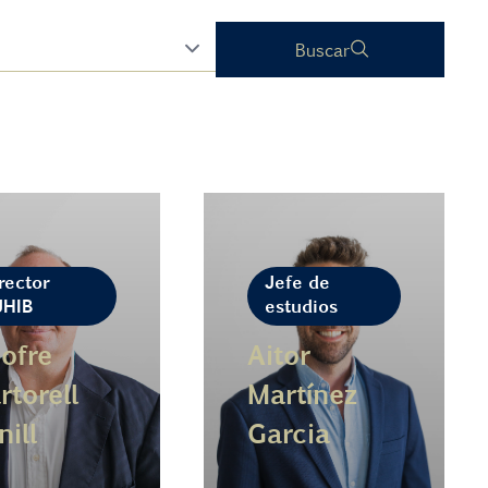
Buscar
rector
Jefe de
UHIB
estudios
ofre
Aitor
rtorell
Martínez
nill
Garcia