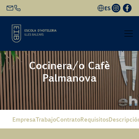
ES
Inicio
Cocinera/o Cafè
Palmanova
Oferta académica
Futuro alumnado
EHIB y Empresa
Empresa
Trabajo
Contrato
Requisitos
Descripció
Conócenos