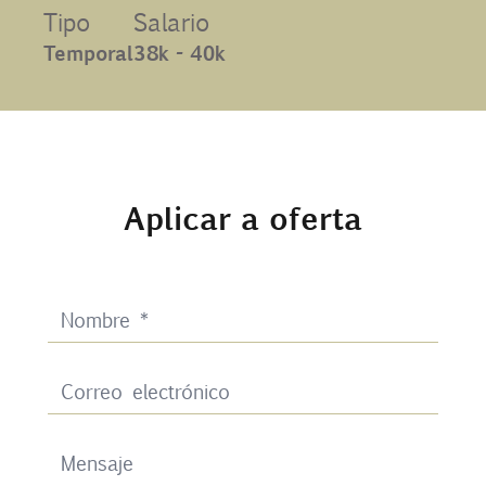
Tipo
Salario
Contacto
Temporal
38k - 40k
Uib
Login
Aplicar a oferta
ES