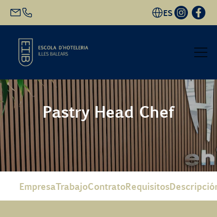
ES
Inicio
Pastry Head Chef
Oferta académica
Futuro alumnado
EHIB y Empresa
Empresa
Trabajo
Contrato
Requisitos
Descripció
Conócenos