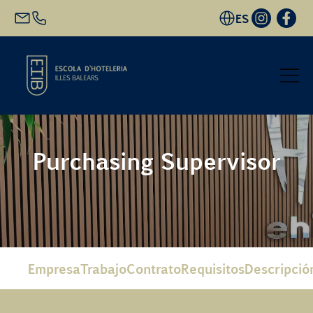
ES
Inicio
Purchasing Supervisor
Oferta académica
Futuro alumnado
EHIB y Empresa
Empresa
Trabajo
Contrato
Requisitos
Descripció
Conócenos