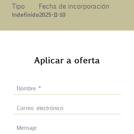
Tipo
Fecha de incorporación
Contacto
Indefinido
2025-11-10
Uib
Login
Aplicar a oferta
ES