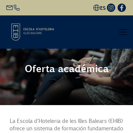
ES
Inicio
Oferta académica
Oferta académica
Futuro alumnado
EHIB y Empresa
La Escola d'Hoteleria de les Illes Balears (EHIB)
Conócenos
ofrece un sistema de formación fundamentado